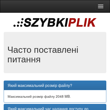
Toggl
naviga
Часто поставлені
питання
Який максимальний розмір файлу?
Максимальний розмір файлу 2048 MB.
Який максимальний час надання доступу до