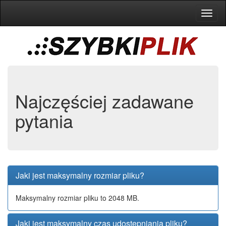
Toggl
naviga
Najczęściej zadawane
pytania
Jaki jest maksymalny rozmiar pliku?
Maksymalny rozmiar pliku to 2048 MB.
Jaki jest maksymalny czas udostępniania pliku?