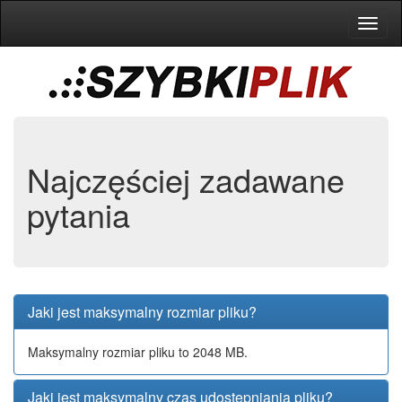
Toggl
naviga
Najczęściej zadawane
pytania
Jaki jest maksymalny rozmiar pliku?
Maksymalny rozmiar pliku to 2048 MB.
Jaki jest maksymalny czas udostępniania pliku?