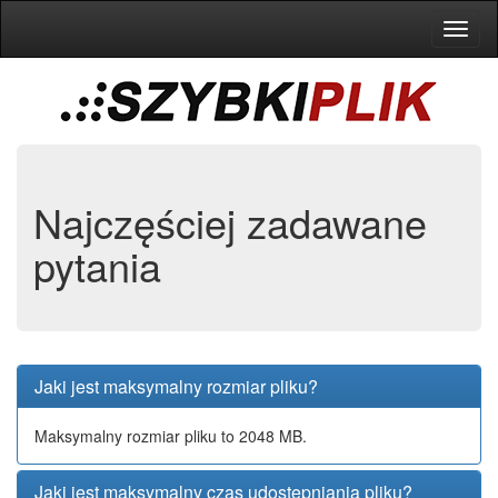
Toggl
naviga
Najczęściej zadawane
pytania
Jaki jest maksymalny rozmiar pliku?
Maksymalny rozmiar pliku to 2048 MB.
Jaki jest maksymalny czas udostępniania pliku?