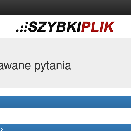
awane pytania
u?