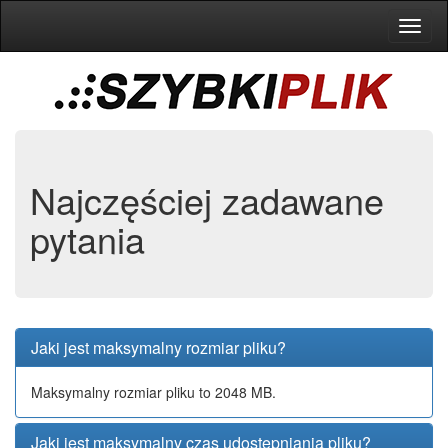
Toggl
naviga
Najczęściej zadawane
pytania
Jaki jest maksymalny rozmiar pliku?
Maksymalny rozmiar pliku to 2048 MB.
Jaki jest maksymalny czas udostępniania pliku?