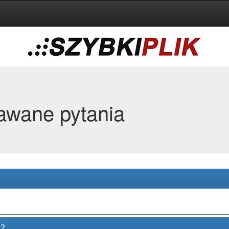
awane pytania
u?