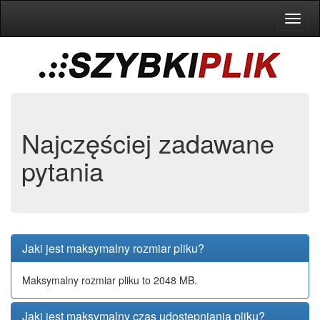
Toggl
naviga
Najczęściej zadawane
pytania
Jaki jest maksymalny rozmiar pliku?
Maksymalny rozmiar pliku to 2048 MB.
Jaki jest maksymalny czas udostępniania pliku?